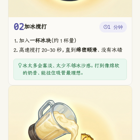
02
加冰搅打
1 分钟
加入
一杯冰块
（约 1 杯量）
高速搅打 20–30 秒，直到
绵密顺滑
、没有冰碴
冰太多会寡淡、太少不够冰沙感。打到像绵软
的奶昔、能挂住吸管最理想。