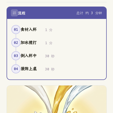
流程
总计 约 3 分钟
食材入杯
01
1 分
加冰搅打
02
1 分
倒入杯中
03
30 秒
装饰上桌
04
30 秒