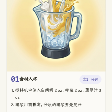
01
食材入杯
1 分钟
搅拌机中倒入白朗姆 2 oz、椰浆 2 oz、菠萝汁 3
oz
椰浆用前
摇匀
，分层的椰浆要先晃开