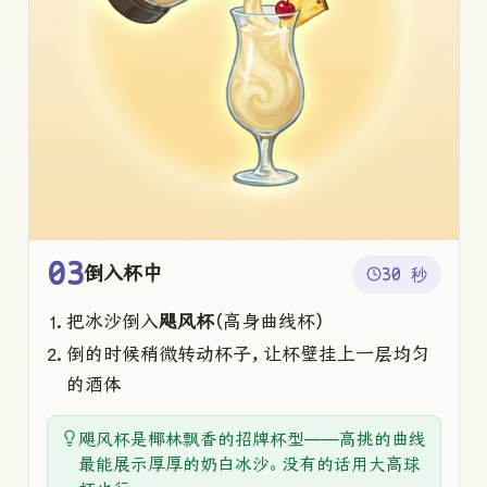
03
倒入杯中
30 秒
把冰沙倒入
飓风杯
（高身曲线杯）
倒的时候稍微转动杯子，让杯壁挂上一层均匀
的酒体
飓风杯是椰林飘香的招牌杯型——高挑的曲线
最能展示厚厚的奶白冰沙。没有的话用大高球