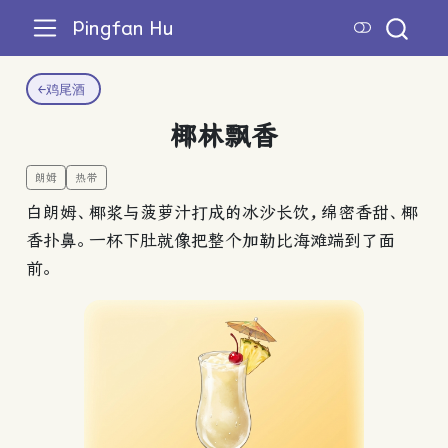
Pingfan Hu
←
鸡尾酒
椰林飘香
朗姆
热带
白朗姆、椰浆与菠萝汁打成的冰沙长饮，绵密香甜、椰
香扑鼻。一杯下肚就像把整个加勒比海滩端到了面
前。