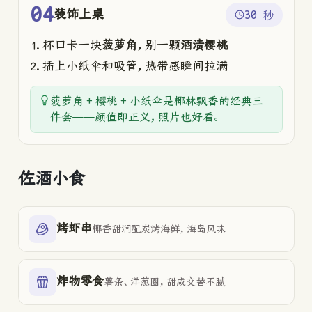
04
装饰上桌
30 秒
杯口卡一块
菠萝角
，别一颗
酒渍樱桃
插上小纸伞和吸管，热带感瞬间拉满
菠萝角 + 樱桃 + 小纸伞是椰林飘香的经典三
件套——颜值即正义，照片也好看。
佐酒小食
烤虾串
椰香甜润配炭烤海鲜，海岛风味
炸物零食
薯条、洋葱圈，甜咸交替不腻