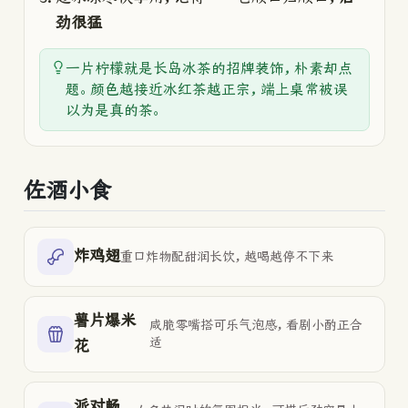
劲很猛
一片柠檬就是长岛冰茶的招牌装饰，朴素却点
题。颜色越接近冰红茶越正宗，端上桌常被误
以为是真的茶。
佐酒小食
炸鸡翅
重口炸物配甜润长饮，越喝越停不下来
薯片爆米
咸脆零嘴搭可乐气泡感，看剧小酌正合
适
花
派对畅