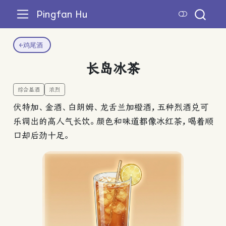
Pingfan Hu
←
鸡尾酒
长岛冰茶
综合基酒
浓烈
伏特加、金酒、白朗姆、龙舌兰加橙酒，五种烈酒兑可
乐调出的高人气长饮。颜色和味道都像冰红茶，喝着顺
口却后劲十足。