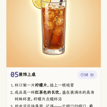
05
装饰上桌
30 秒
杯口架一片
柠檬片
，插上一根吸管
成品是一杯
红茶色的长饮
，盛在装满冰的高身
柯林杯里，柠檬片点缀杯沿
趁冰凉尽快享用，记得——它顺口归顺口，
后