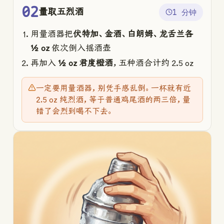
02
量取五烈酒
1 分钟
用量酒器把
伏特加、金酒、白朗姆、龙舌兰各
½ oz
依次倒入摇酒壶
再加入
½ oz 君度橙酒
，五种酒合计约 2.5 oz
一定要用量酒器，别凭手感乱倒。一杯就有近
2.5 oz 纯烈酒，等于普通鸡尾酒的两三倍，量
错了会烈到喝不下去。