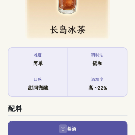
难度
调制法
简单
摇和
口感
酒精度
甜润微酸
高 ~22%
配料
基酒