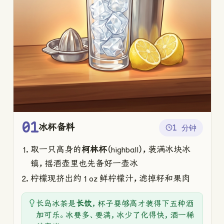
01
冰杯备料
1 分钟
取一只高身的
柯林杯
（highball），装满冰块冰
镇，摇酒壶里也先备好一壶冰
柠檬现挤出约 1 oz 鲜柠檬汁，滤掉籽和果肉
长岛冰茶是
长饮
，杯子要够高才装得下五种酒
加可乐。冰要多、要满，冰少了化得快，酒一稀