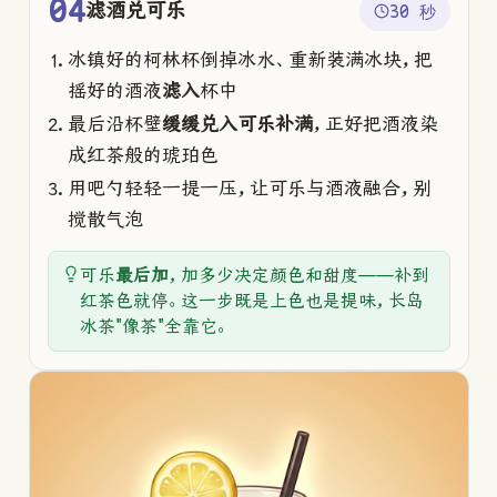
04
滤酒兑可乐
30 秒
冰镇好的柯林杯倒掉冰水、重新装满冰块，把
摇好的酒液
滤入
杯中
最后沿杯壁
缓缓兑入可乐补满
，正好把酒液染
成红茶般的琥珀色
用吧勺轻轻一提一压，让可乐与酒液融合，别
搅散气泡
可乐
最后加
，加多少决定颜色和甜度——补到
红茶色就停。这一步既是上色也是提味，长岛
冰茶"像茶"全靠它。