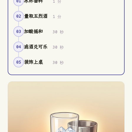
冰杯备料
01
1 分
量取五烈酒
02
1 分
加酸摇和
03
30 秒
滤酒兑可乐
04
30 秒
装饰上桌
05
30 秒